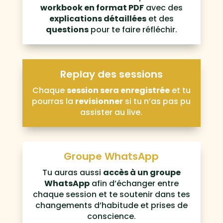
workbook en format PDF
avec des
explications détaillées
et des
questions
pour te faire réfléchir.
Replay des sessions
Chaque
session sera enregistrée
et tu
pourras la
revisionner
si tu n’as pas pu
assister au live.
Groupe WhatsApp
Tu auras aussi
accès à un groupe
WhatsApp
afin d’échanger entre
chaque session et te soutenir dans tes
changements d’habitude et prises de
conscience.