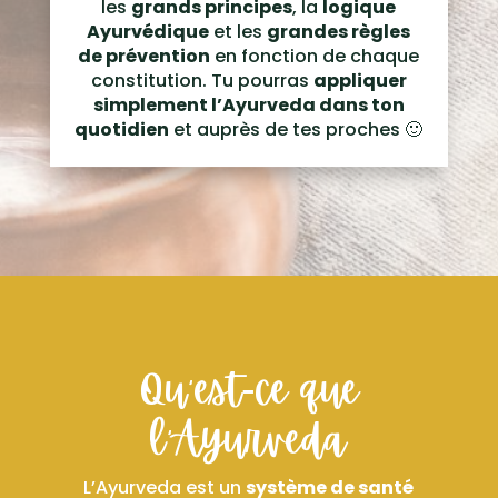
les
grands principes
, la
logique
Ayurvédique
et les
grandes règles
de prévention
en fonction de chaque
constitution. Tu pourras
appliquer
simplement l’Ayurveda dans ton
quotidien
et auprès de tes proches 🙂
Qu’est-ce que
l’Ayurveda
L’Ayurveda est un
système de santé