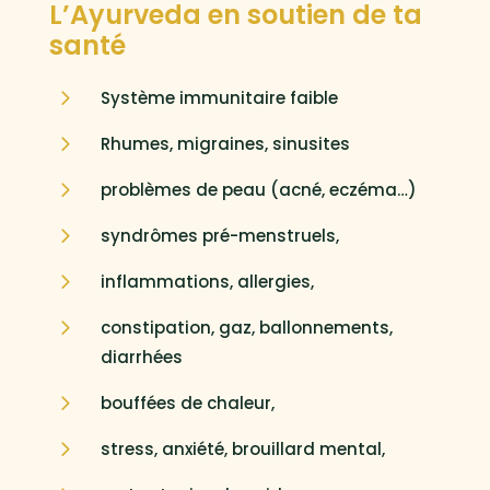
L’Ayurveda en soutien de ta
santé
5
Système immunitaire faible
5
Rhumes, migraines, sinusites
5
problèmes de peau (acné, eczéma…)
5
syndrômes pré-menstruels,
5
inflammations, allergies,
5
constipation, gaz, ballonnements,
diarrhées
5
bouffées de chaleur,
5
stress, anxiété, brouillard mental,