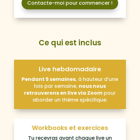
Contacte-moi pour commencer !
Ce qui est inclus
Live hebdomadaire
Pendant 5 semaines
, à hauteur d’une
fois par semaine,
nous nous
retrouverons en live via Zoom
pour
aborder un thème spécifique.
Workbooks et exercices
Tu recevras avant chaque live un